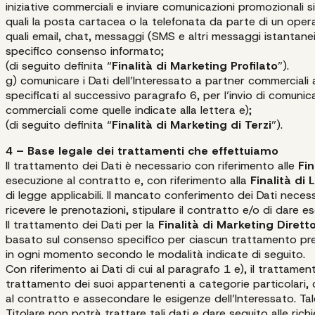
iniziative commerciali e inviare comunicazioni promozionali s
quali la posta cartacea o la telefonata da parte di un oper
quali email, chat, messaggi (SMS e altri messaggi istantanei),
specifico consenso informato;
(di seguito definita “
Finalità di Marketing Profilato
”).
g) comunicare i Dati dell’Interessato a partner commerciali ap
specificati al successivo paragrafo 6, per l’invio di comunica
commerciali come quelle indicate alla lettera e);
(di seguito definita “
Finalità di Marketing di Terzi
”).
4 – Base legale dei trattamenti che effettuiamo
Il trattamento dei Dati è necessario con riferimento alle
Fin
esecuzione al contratto e, con riferimento alla
Finalità di
di legge applicabili. Il mancato conferimento dei Dati necessar
ricevere le prenotazioni, stipulare il contratto e/o di dare e
Il trattamento dei Dati per la
Finalità di Marketing Diretto,
basato sul consenso specifico per ciascun trattamento pre
in ogni momento secondo le modalità indicate di seguito.
Con riferimento ai Dati di cui al paragrafo 1 e), il trattame
trattamento dei suoi appartenenti a categorie particolari,
al contratto e assecondare le esigenze dell’Interessato. T
Titolare non potrà trattare tali dati e dare seguito alle richi