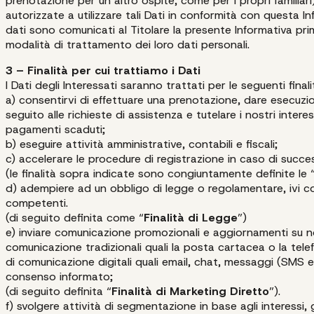
prenotazione per un altro ospite, come per i propri familiari),
autorizzate a utilizzare tali Dati in conformità con questa In
dati sono comunicati al Titolare la presente Informativa prima
modalità di trattamento dei loro dati personali.
3 – Finalità per cui trattiamo i Dati
I Dati degli Interessati saranno trattati per le seguenti finali
a) consentirvi di effettuare una prenotazione, dare esecuzion
seguito alle richieste di assistenza e tutelare i nostri intere
pagamenti scaduti;
b) eseguire attività amministrative, contabili e fiscali;
c) accelerare le procedure di registrazione in caso di succes
(le finalità sopra indicate sono congiuntamente definite le 
d) adempiere ad un obbligo di legge o regolamentare, ivi co
competenti.
(di seguito definita come “
Finalità di Legge
”)
e) inviare comunicazione promozionali e aggiornamenti su nov
comunicazione tradizionali quali la posta cartacea o la tel
di comunicazione digitali quali email, chat, messaggi (SMS e
consenso informato;
(di seguito definita “
Finalità di Marketing Diretto
”).
f) svolgere attività di segmentazione in base agli interessi,